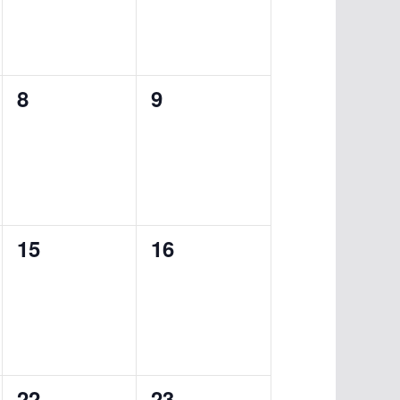
v
v
s
e
e
N
n
n
a
0
0
8
9
t
t
v
e
e
s
s
v
v
i
,
,
e
e
g
n
n
a
0
0
15
16
t
t
t
e
e
s
s
i
v
v
,
,
e
e
o
n
n
n
0
0
22
23
t
t