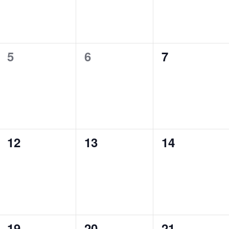
v
v
v
e
e
e
n
n
n
0
0
0
5
6
7
t
t
t
e
e
e
s
s
s
v
v
v
,
,
,
e
e
e
n
n
n
0
0
0
12
13
14
t
t
t
e
e
e
s
s
s
v
v
v
,
,
,
e
e
e
n
n
n
0
0
0
19
20
21
t
t
t