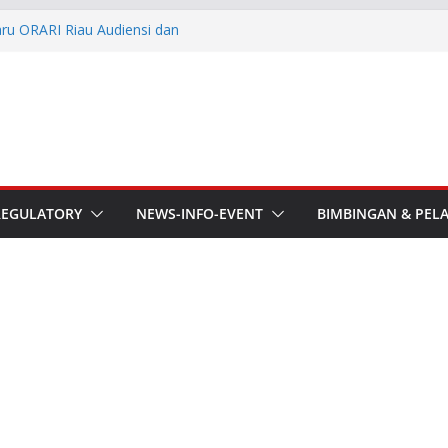
aru ORARI Riau Audiensi dan
fotik
he APT Conference
esmi Pimpin ORARI Lokal
n Langsung Ketua Orari
Ketua Orari Daerah Riau
 Bengkalis
REGULATORY
NEWS-INFO-EVENT
BIMBINGAN & PEL