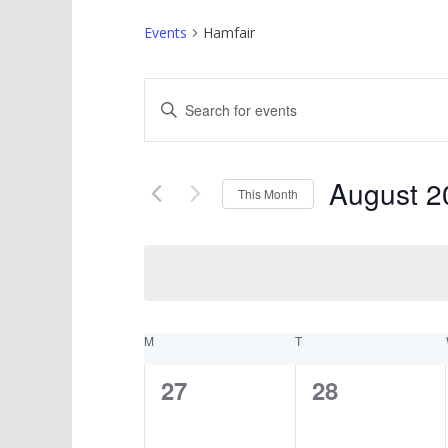
Events
Hamfair
E
E
v
n
t
e
August 2
e
This Month
n
r
S
K
t
e
e
l
s
y
e
w
S
c
C
M
T
o
t
e
a
0
0
r
27
28
d
d
a
e
e
a
l
.