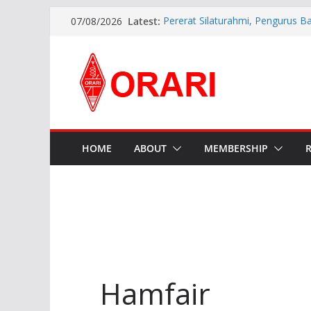
Latest:
Pererat Silaturahmi, Pengurus B
07/08/2026
Siap Bersinergi dengan Diskomin
INDONESIA AWARD 2026
APG27-3 ( The 3rd Meeting of t
Preparatory Group for WRC-27 )
Aftiyedi Dalimunthe (YC5NNF) R
Bengkalis 2026–2029, Dikukuhka
Daerah Riau
Perkokoh Sinergi Amatir Radio, 
Beserta Jajaran Hadiri Muslok III
HOME
ABOUT
MEMBERSHIP
Hamfair