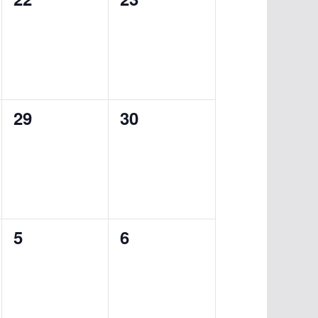
e
e
s
s
v
v
,
,
e
e
n
n
0
0
29
30
t
t
e
e
s
s
v
v
,
,
e
e
n
n
0
0
5
6
t
t
e
e
s
s
v
v
,
,
e
e