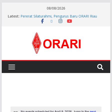
08/08/2026
Latest:
Pererat Silaturahmi, Pengurus Baru ORARI Riau
Audiensi dan Siap Bersinergi dengan Diskominfotik
INDONESIA AWARD 2026
APG27-3 ( The 3rd Meeting of the APT Conference
Preparatory Group for WRC-27 )
Aftiyedi Dalimunthe (YC5NNF) Resmi Pimpin ORARI
Lokal Bengkalis 2026–2029, Dikukuhkan Langsung
Ketua Orari Daerah Riau
Perkokoh Sinergi Amatir Radio, Ketua Orari Daerah
Riau Beserta Jajaran Hadiri Muslok III Bengkalis
No events scheduled for April 9, 2026. Jump to the
next