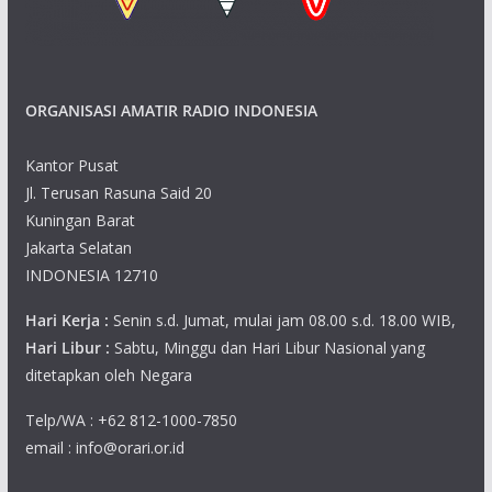
s
n
N
ORGANISASI AMATIR RADIO INDONESIA
a
v
Kantor Pusat
Jl. Terusan Rasuna Said 20
i
Kuningan Barat
Jakarta Selatan
g
INDONESIA 12710
a
Hari Kerja :
Senin s.d. Jumat, mulai jam 08.00 s.d. 18.00 WIB,
t
Hari Libur :
Sabtu, Minggu dan Hari Libur Nasional yang
ditetapkan oleh Negara
i
Telp/WA : +62 812-1000-7850
o
email : info@orari.or.id