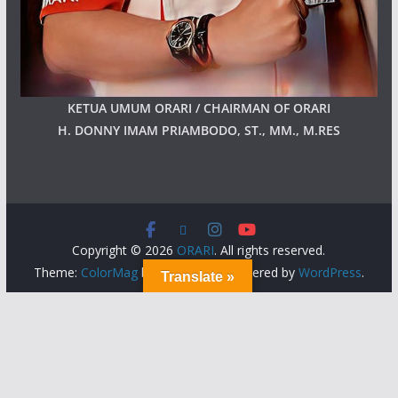
KETUA UMUM ORARI / CHAIRMAN OF ORARI
H. DONNY IMAM PRIAMBODO, ST., MM., M.RES
Copyright © 2026
ORARI
. All rights reserved.
Theme:
ColorMag
by ThemeGrill. Powered by
WordPress
.
Translate »