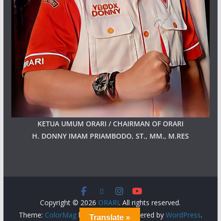
KETUA UMUM ORARI / CHAIRMAN OF ORARI
H. DONNY IMAM PRIAMBODO, ST., MM., M.RES
Copyright © 2026
ORARI
. All rights reserved.
Theme:
ColorMag
by ThemeGrill. Powered by
WordPress
.
Translate »