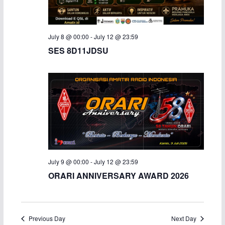
a
v
n
i
July 8 @ 00:00
-
July 12 @ 23:59
SES 8D11JDSU
d
g
V
a
i
t
e
i
w
o
s
n
July 9 @ 00:00
-
July 12 @ 23:59
ORARI ANNIVERSARY AWARD 2026
N
a
v
Previous Day
Next Day