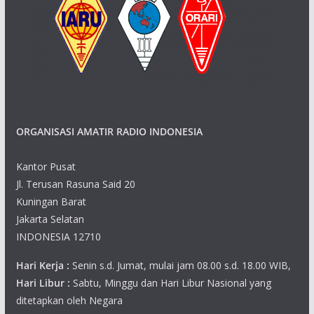
i
g
a
t
ORGANISASI AMATIR RADIO INDONESIA
i
o
Kantor Pusat
Jl. Terusan Rasuna Said 20
n
Kuningan Barat
Jakarta Selatan
INDONESIA 12710
Hari Kerja :
Senin s.d. Jumat, mulai jam 08.00 s.d. 18.00 WIB,
Hari Libur :
Sabtu, Minggu dan Hari Libur Nasional yang
ditetapkan oleh Negara