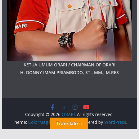
KETUA UMUM ORARI / CHAIRMAN OF ORARI
H. DONNY IMAM PRIAMBODO, ST., MM., M.RES
Copyright © 2026
ORARI
. All rights reserved.
Theme:
ColorMag
by ThemeGrill. Powered by
WordPress
.
Translate »