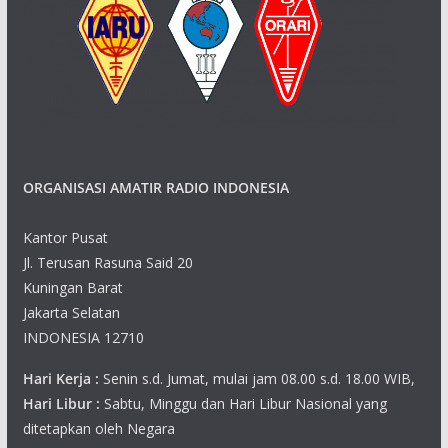
i
g
a
t
ORGANISASI AMATIR RADIO INDONESIA
i
o
Kantor Pusat
Jl. Terusan Rasuna Said 20
n
Kuningan Barat
Jakarta Selatan
INDONESIA 12710
Hari Kerja :
Senin s.d. Jumat, mulai jam 08.00 s.d. 18.00 WIB,
Hari Libur :
Sabtu, Minggu dan Hari Libur Nasional yang
ditetapkan oleh Negara