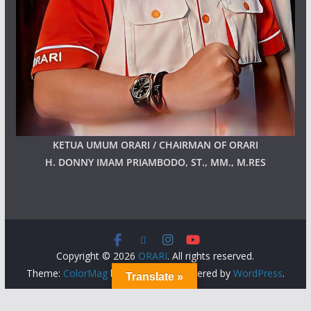
KETUA UMUM ORARI / CHAIRMAN OF ORARI
H. DONNY IMAM PRIAMBODO, ST., MM., M.RES
Copyright © 2026
ORARI
. All rights reserved.
Theme:
ColorMag
by ThemeGrill. Powered by
WordPress
.
Translate »