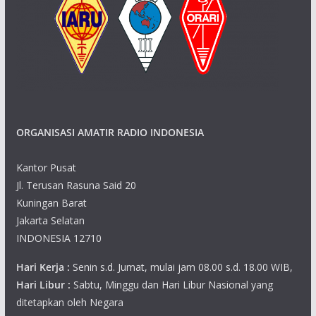
i
g
a
t
ORGANISASI AMATIR RADIO INDONESIA
i
o
Kantor Pusat
Jl. Terusan Rasuna Said 20
n
Kuningan Barat
Jakarta Selatan
INDONESIA 12710
Hari Kerja :
Senin s.d. Jumat, mulai jam 08.00 s.d. 18.00 WIB,
Hari Libur :
Sabtu, Minggu dan Hari Libur Nasional yang
ditetapkan oleh Negara