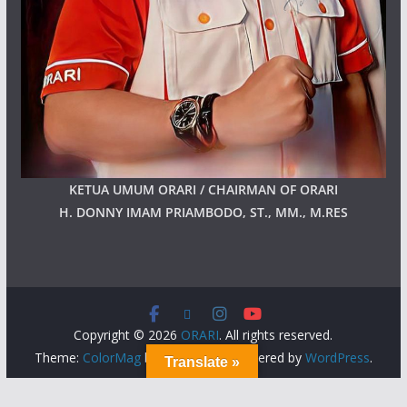
KETUA UMUM ORARI / CHAIRMAN OF ORARI
H. DONNY IMAM PRIAMBODO, ST., MM., M.RES
Copyright © 2026
ORARI
. All rights reserved.
Theme:
ColorMag
by ThemeGrill. Powered by
WordPress
.
Translate »