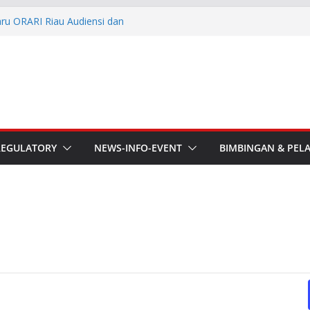
aru ORARI Riau Audiensi dan
fotik
he APT Conference
esmi Pimpin ORARI Lokal
n Langsung Ketua Orari
Ketua Orari Daerah Riau
 Bengkalis
REGULATORY
NEWS-INFO-EVENT
BIMBINGAN & PEL