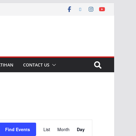
ATIHAN
CONTACT US
E
Find Events
List
Month
Day