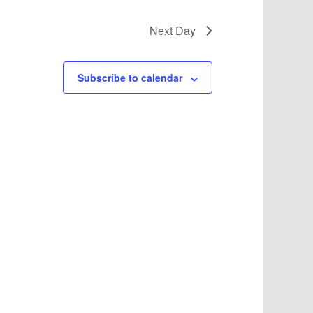
v
i
Next Day
g
Subscribe to calendar
a
t
i
o
n