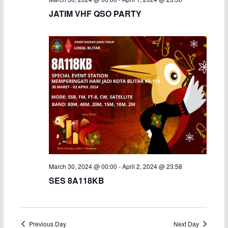
JATIM VHF QSO PARTY
i
g
a
t
i
o
n
March 30, 2024 @ 00:00
-
April 2, 2024 @ 23:58
SES 8A118KB
Previous Day
Next Day