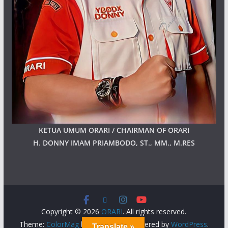
KETUA UMUM ORARI / CHAIRMAN OF ORARI
H. DONNY IMAM PRIAMBODO, ST., MM., M.RES
Copyright © 2026
ORARI
. All rights reserved.
Theme:
ColorMag
by ThemeGrill. Powered by
WordPress
.
Translate »