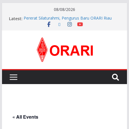
08/08/2026
Latest:
Pererat Silaturahmi, Pengurus Baru ORARI Riau
Audiensi dan Siap Bersinergi dengan Diskominfotik
INDONESIA AWARD 2026
APG27-3 ( The 3rd Meeting of the APT Conference
Preparatory Group for WRC-27 )
Aftiyedi Dalimunthe (YC5NNF) Resmi Pimpin ORARI
Lokal Bengkalis 2026–2029, Dikukuhkan Langsung
Ketua Orari Daerah Riau
Perkokoh Sinergi Amatir Radio, Ketua Orari Daerah
Riau Beserta Jajaran Hadiri Muslok III Bengkalis
« All Events