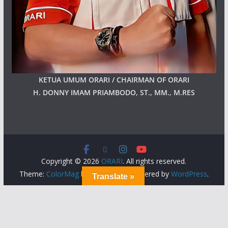
KETUA UMUM ORARI / CHAIRMAN OF ORARI
H. DONNY IMAM PRIAMBODO, ST., MM., M.RES
Copyright © 2026
ORARI
. All rights reserved.
Theme:
ColorMag
by ThemeGrill. Powered by
WordPress
.
Translate »