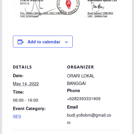
Add to calendar
DETAILS
ORGANIZER
Date:
ORARI LOKAL
BANGGAI
May 14, 2022
Phone
Time:
+6282393331909
06:00 - 16:00
Email
Event Category:
budi.yc8obm@gmail.co
SES
m