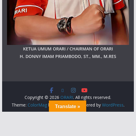
KETUA UMUM ORARI / CHAIRMAN OF ORARI
H. DONNY IMAM PRIAMBODO, ST., MM., M.RES
Copyright © 2026
ORARI
. All rights reserved.
Theme:
ColorMag
by ThemeGrill. Powered by
WordPress
.
Translate »