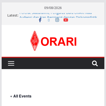
09/08/2026
Pererat Silaturahmi, Pengurus Baru ORARI Riau
Latest:
Audiensi dan Siap Bersinergi dengan Diskominfotik
INDONESIA AWARD 2026
APG27-3 ( The 3rd Meeting of the APT Conference
Preparatory Group for WRC-27 )
Aftiyedi Dalimunthe (YC5NNF) Resmi Pimpin ORARI
Lokal Bengkalis 2026–2029, Dikukuhkan Langsung
Ketua Orari Daerah Riau
Perkokoh Sinergi Amatir Radio, Ketua Orari Daerah
Riau Beserta Jajaran Hadiri Muslok III Bengkalis
« All Events