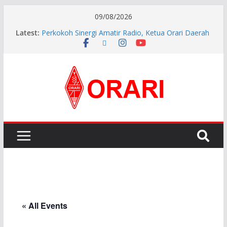
09/08/2026
Latest:
Perkokoh Sinergi Amatir Radio, Ketua Orari Daerah
Riau Beserta Jajaran Hadiri Muslok III Bengkalis
Pererat Silaturahmi, Pengurus Baru ORARI Riau
Audiensi dan Siap Bersinergi dengan Diskominfotik
INDONESIA AWARD 2026
APG27-3 ( The 3rd Meeting of the APT Conference
Preparatory Group for WRC-27 )
Aftiyedi Dalimunthe (YC5NNF) Resmi Pimpin ORARI
Lokal Bengkalis 2026–2029, Dikukuhkan Langsung
Ketua Orari Daerah Riau
« All Events