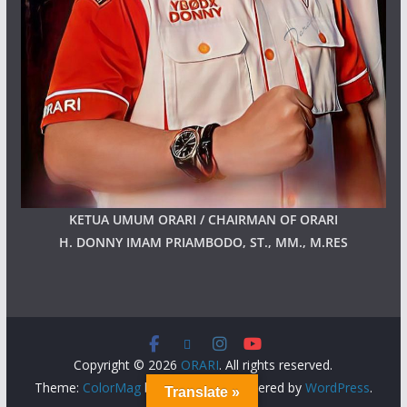
KETUA UMUM ORARI / CHAIRMAN OF ORARI
H. DONNY IMAM PRIAMBODO, ST., MM., M.RES
Copyright © 2026
ORARI
. All rights reserved.
Theme:
ColorMag
by ThemeGrill. Powered by
WordPress
.
Translate »