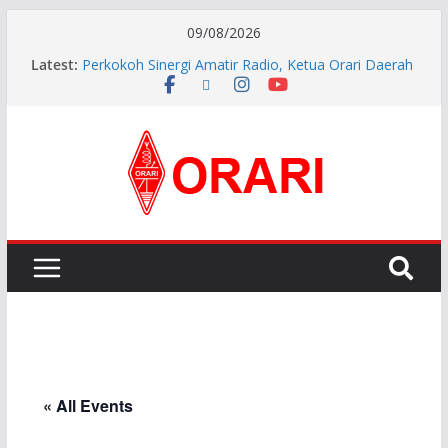
09/08/2026
Latest:
Perkokoh Sinergi Amatir Radio, Ketua Orari Daerah
Riau Beserta Jajaran Hadiri Muslok III Bengkalis
Resmi Dilantik, Pengurus ORARI Lokal Kota Jambi
Masa Bakti 2026-2029 Siap Perkuat Komunikasi
Kebencanaan dan Sosial.
INDONESIA AWARD 2026
APG27-3 ( The 3rd Meeting of the APT Conference
Preparatory Group for WRC-27 )
Aftiyedi Dalimunthe (YC5NNF) Resmi Pimpin ORARI
Lokal Bengkalis 2026–2029, Dikukuhkan Langsung
Ketua Orari Daerah Riau
« All Events