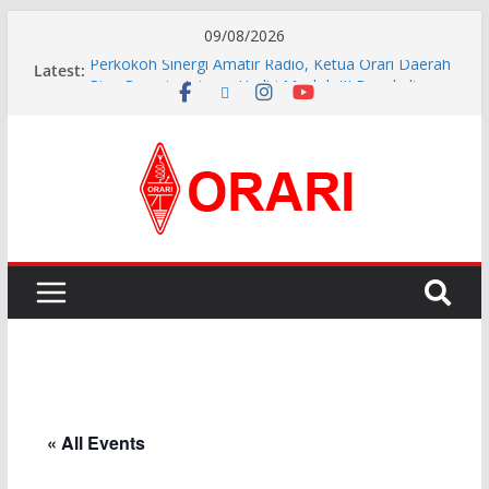
09/08/2026
Latest:
Perkokoh Sinergi Amatir Radio, Ketua Orari Daerah
Riau Beserta Jajaran Hadiri Muslok III Bengkalis
Resmi Dilantik, Pengurus ORARI Lokal Kota Jambi
Masa Bakti 2026-2029 Siap Perkuat Komunikasi
Kebencanaan dan Sosial.
INDONESIA AWARD 2026
APG27-3 ( The 3rd Meeting of the APT Conference
Preparatory Group for WRC-27 )
Aftiyedi Dalimunthe (YC5NNF) Resmi Pimpin ORARI
Lokal Bengkalis 2026–2029, Dikukuhkan Langsung
Ketua Orari Daerah Riau
« All Events