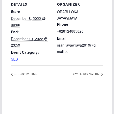
DETAILS
ORGANIZER
Start:
ORARI LOKAL
JAYAWIJAYA
December 8, 2022 @
Phone
00:00
+628124885828
End:
Email
December 10, 2022 @
23:59
orari.jayawijaya2019@g
mail.com
Event Category:
SES
SES 8C72TRNS
iPOTA Titik Nol IKN