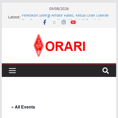
09/08/2026
Latest:
Perkokoh Sinergi Amatir Radio, Ketua Orari Daerah
Riau Beserta Jajaran Hadiri Muslok III Bengkalis
Resmi Dilantik, Pengurus ORARI Lokal Kota Jambi
Masa Bakti 2026-2029 Siap Perkuat Komunikasi
Kebencanaan dan Sosial.
INDONESIA AWARD 2026
APG27-3 ( The 3rd Meeting of the APT Conference
Preparatory Group for WRC-27 )
Aftiyedi Dalimunthe (YC5NNF) Resmi Pimpin ORARI
Lokal Bengkalis 2026–2029, Dikukuhkan Langsung
Ketua Orari Daerah Riau
« All Events