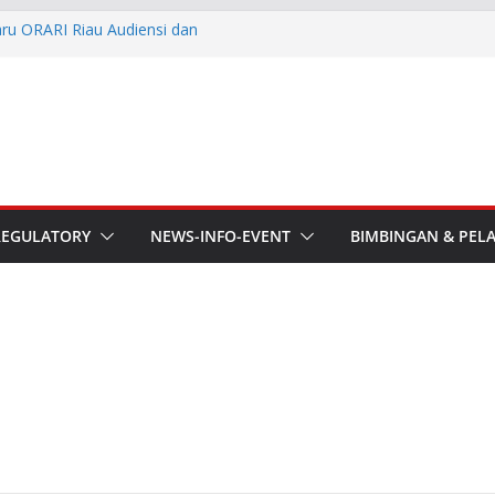
aru ORARI Riau Audiensi dan
fotik
he APT Conference
esmi Pimpin ORARI Lokal
n Langsung Ketua Orari
Ketua Orari Daerah Riau
 Bengkalis
REGULATORY
NEWS-INFO-EVENT
BIMBINGAN & PEL