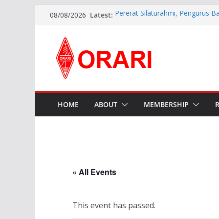
Latest:
Pererat Silaturahmi, Pengurus B
08/08/2026
Siap Bersinergi dengan Diskomin
INDONESIA AWARD 2026
APG27-3 ( The 3rd Meeting of t
Preparatory Group for WRC-27 )
Aftiyedi Dalimunthe (YC5NNF) R
Bengkalis 2026–2029, Dikukuhka
Daerah Riau
Perkokoh Sinergi Amatir Radio, 
Beserta Jajaran Hadiri Muslok III
HOME
ABOUT
MEMBERSHIP
« All Events
This event has passed.