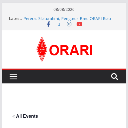
08/08/2026
Latest:
Pererat Silaturahmi, Pengurus Baru ORARI Riau
Audiensi dan Siap Bersinergi dengan Diskominfotik
INDONESIA AWARD 2026
APG27-3 ( The 3rd Meeting of the APT Conference
Preparatory Group for WRC-27 )
Aftiyedi Dalimunthe (YC5NNF) Resmi Pimpin ORARI
Lokal Bengkalis 2026–2029, Dikukuhkan Langsung
Ketua Orari Daerah Riau
Perkokoh Sinergi Amatir Radio, Ketua Orari Daerah
Riau Beserta Jajaran Hadiri Muslok III Bengkalis
« All Events