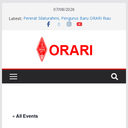
07/08/2026
Latest:
Pererat Silaturahmi, Pengurus Baru ORARI Riau
Audiensi dan Siap Bersinergi dengan Diskominfotik
INDONESIA AWARD 2026
APG27-3 ( The 3rd Meeting of the APT Conference
Preparatory Group for WRC-27 )
Aftiyedi Dalimunthe (YC5NNF) Resmi Pimpin ORARI
Lokal Bengkalis 2026–2029, Dikukuhkan Langsung
Ketua Orari Daerah Riau
Perkokoh Sinergi Amatir Radio, Ketua Orari Daerah
Riau Beserta Jajaran Hadiri Muslok III Bengkalis
« All Events