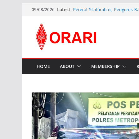
Latest:
Pererat Silaturahmi, Pengurus B
09/08/2026
Siap Bersinergi dengan Diskomin
INDONESIA AWARD 2026
APG27-3 ( The 3rd Meeting of t
Preparatory Group for WRC-27 )
Aftiyedi Dalimunthe (YC5NNF) R
Bengkalis 2026–2029, Dikukuhka
Daerah Riau
Perkokoh Sinergi Amatir Radio, 
Beserta Jajaran Hadiri Muslok III
HOME
ABOUT
MEMBERSHIP