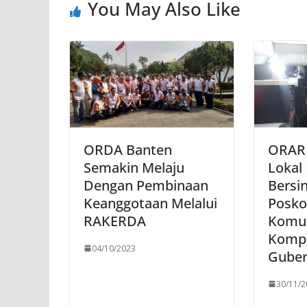
You May Also Like
ORDA Banten
ORARI
Semakin Melaju
Lokal
Dengan Pembinaan
Bersin
Keanggotaan Melalui
Posk
RAKERDA
Komun
Kompl
04/10/2023
Guber
30/11/2