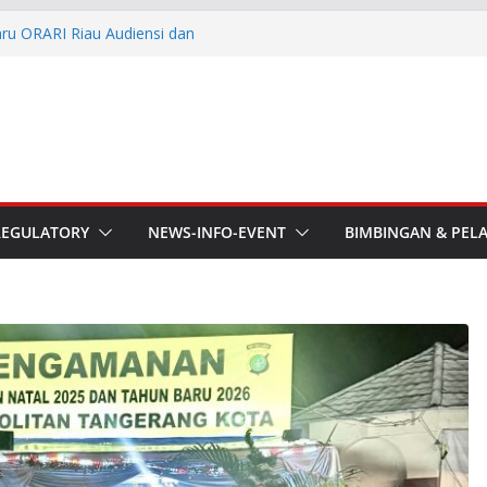
aru ORARI Riau Audiensi dan
fotik
he APT Conference
esmi Pimpin ORARI Lokal
n Langsung Ketua Orari
Ketua Orari Daerah Riau
 Bengkalis
REGULATORY
NEWS-INFO-EVENT
BIMBINGAN & PEL