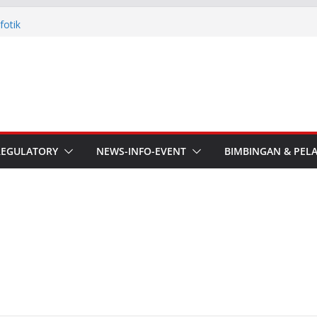
aru ORARI Riau Audiensi dan
fotik
he APT Conference
esmi Pimpin ORARI Lokal
n Langsung Ketua Orari
Ketua Orari Daerah Riau
 Bengkalis
REGULATORY
NEWS-INFO-EVENT
BIMBINGAN & PEL