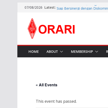
Latest:
Pererat Silaturahmi, Pengurus B
07/08/2026
Siap Bersinergi dengan Diskomin
INDONESIA AWARD 2026
APG27-3 ( The 3rd Meeting of t
Preparatory Group for WRC-27 )
Aftiyedi Dalimunthe (YC5NNF) R
Bengkalis 2026–2029, Dikukuhka
Daerah Riau
Perkokoh Sinergi Amatir Radio, 
Beserta Jajaran Hadiri Muslok III
HOME
ABOUT
MEMBERSHIP
« All Events
This event has passed.