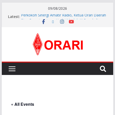
09/08/2026
Latest:
Perkokoh Sinergi Amatir Radio, Ketua Orari Daerah
Riau Beserta Jajaran Hadiri Muslok III Bengkalis
Resmi Dilantik, Pengurus ORARI Lokal Kota Jambi
Masa Bakti 2026-2029 Siap Perkuat Komunikasi
Kebencanaan dan Sosial.
INDONESIA AWARD 2026
APG27-3 ( The 3rd Meeting of the APT Conference
Preparatory Group for WRC-27 )
Aftiyedi Dalimunthe (YC5NNF) Resmi Pimpin ORARI
Lokal Bengkalis 2026–2029, Dikukuhkan Langsung
Ketua Orari Daerah Riau
« All Events