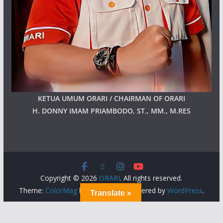
KETUA UMUM ORARI / CHAIRMAN OF ORARI
H. DONNY IMAM PRIAMBODO, ST., MM., M.RES
Copyright © 2026
ORARI
. All rights reserved.
Theme:
ColorMag
by ThemeGrill. Powered by
WordPress
.
Translate »