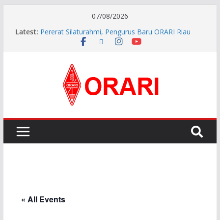
07/08/2026
Latest:
Pererat Silaturahmi, Pengurus Baru ORARI Riau
Audiensi dan Siap Bersinergi dengan Diskominfotik
INDONESIA AWARD 2026
APG27-3 ( The 3rd Meeting of the APT Conference
Preparatory Group for WRC-27 )
Aftiyedi Dalimunthe (YC5NNF) Resmi Pimpin ORARI
Lokal Bengkalis 2026–2029, Dikukuhkan Langsung
Ketua Orari Daerah Riau
Perkokoh Sinergi Amatir Radio, Ketua Orari Daerah
Riau Beserta Jajaran Hadiri Muslok III Bengkalis
« All Events