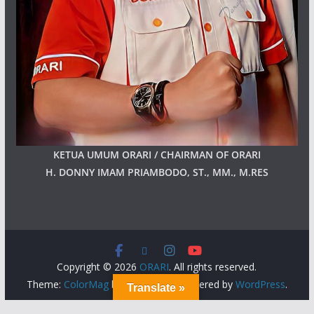
KETUA UMUM ORARI / CHAIRMAN OF ORARI
H. DONNY IMAM PRIAMBODO, ST., MM., M.RES
Copyright © 2026
ORARI
. All rights reserved.
Theme:
ColorMag
by ThemeGrill. Powered by
WordPress
.
Translate »