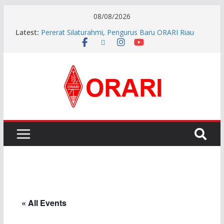
08/08/2026
Latest:
Pererat Silaturahmi, Pengurus Baru ORARI Riau
Audiensi dan Siap Bersinergi dengan Diskominfotik
INDONESIA AWARD 2026
APG27-3 ( The 3rd Meeting of the APT Conference
Preparatory Group for WRC-27 )
Aftiyedi Dalimunthe (YC5NNF) Resmi Pimpin ORARI
Lokal Bengkalis 2026–2029, Dikukuhkan Langsung
Ketua Orari Daerah Riau
Perkokoh Sinergi Amatir Radio, Ketua Orari Daerah
Riau Beserta Jajaran Hadiri Muslok III Bengkalis
« All Events