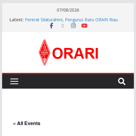
07/08/2026
Latest:
Pererat Silaturahmi, Pengurus Baru ORARI Riau
Audiensi dan Siap Bersinergi dengan Diskominfotik
INDONESIA AWARD 2026
APG27-3 ( The 3rd Meeting of the APT Conference
Preparatory Group for WRC-27 )
Aftiyedi Dalimunthe (YC5NNF) Resmi Pimpin ORARI
Lokal Bengkalis 2026–2029, Dikukuhkan Langsung
Ketua Orari Daerah Riau
Perkokoh Sinergi Amatir Radio, Ketua Orari Daerah
Riau Beserta Jajaran Hadiri Muslok III Bengkalis
« All Events