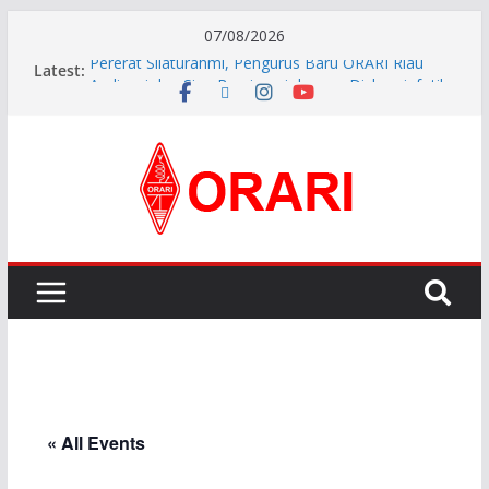
07/08/2026
Latest:
Pererat Silaturahmi, Pengurus Baru ORARI Riau
Audiensi dan Siap Bersinergi dengan Diskominfotik
INDONESIA AWARD 2026
APG27-3 ( The 3rd Meeting of the APT Conference
Preparatory Group for WRC-27 )
Aftiyedi Dalimunthe (YC5NNF) Resmi Pimpin ORARI
Lokal Bengkalis 2026–2029, Dikukuhkan Langsung
Ketua Orari Daerah Riau
Perkokoh Sinergi Amatir Radio, Ketua Orari Daerah
Riau Beserta Jajaran Hadiri Muslok III Bengkalis
« All Events