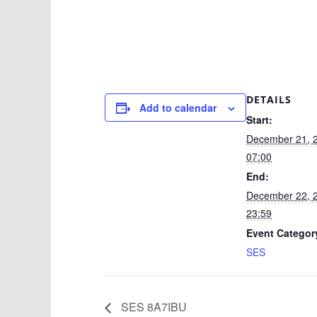
DETAILS
Add to calendar
Start:
December 21, 
07:00
End:
December 22, 
23:59
Event Categor
SES
SES 8A7IBU