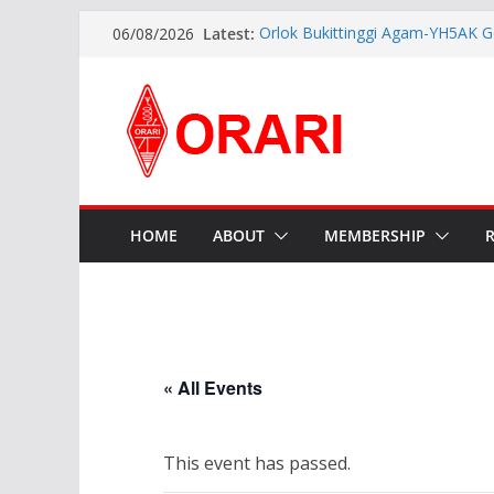
Latest:
Orlok Bukittinggi Agam-YH5AK G
06/08/2026
Manajemen Bencana Tahap ke I
APG27-3 ( The 3rd Meeting of t
Preparatory Group for WRC-27 )
Aftiyedi Dalimunthe (YC5NNF) R
Bengkalis 2026–2029, Dikukuhka
Daerah Riau
Perkokoh Sinergi Amatir Radio, 
Beserta Jajaran Hadiri Muslok III
Pererat Silaturahmi, Pengurus B
HOME
ABOUT
MEMBERSHIP
Siap Bersinergi dengan Diskomin
« All Events
This event has passed.