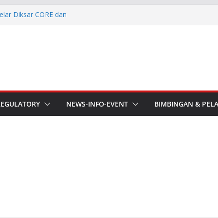
elar Diksar CORE dan
I
he APT Conference
esmi Pimpin ORARI Lokal
n Langsung Ketua Orari
Ketua Orari Daerah Riau
 Bengkalis
aru ORARI Riau Audiensi dan
REGULATORY
NEWS-INFO-EVENT
BIMBINGAN & PEL
fotik