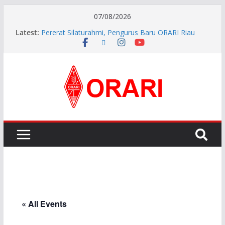
07/08/2026
Latest:
Pererat Silaturahmi, Pengurus Baru ORARI Riau
Audiensi dan Siap Bersinergi dengan Diskominfotik
INDONESIA AWARD 2026
APG27-3 ( The 3rd Meeting of the APT Conference
Preparatory Group for WRC-27 )
Aftiyedi Dalimunthe (YC5NNF) Resmi Pimpin ORARI
Lokal Bengkalis 2026–2029, Dikukuhkan Langsung
Ketua Orari Daerah Riau
Perkokoh Sinergi Amatir Radio, Ketua Orari Daerah
Riau Beserta Jajaran Hadiri Muslok III Bengkalis
« All Events