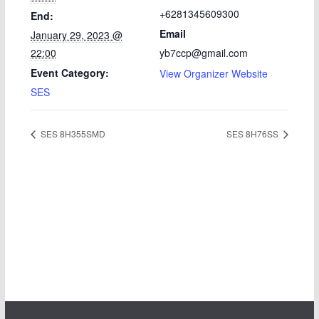
+6281345609300
End:
Email
January 29, 2023 @
22:00
yb7ccp@gmail.com
Event Category:
View Organizer Website
SES
SES 8H355SMD
SES 8H76SS