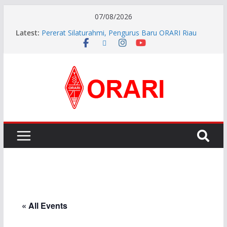
07/08/2026
Latest:
Pererat Silaturahmi, Pengurus Baru ORARI Riau
Audiensi dan Siap Bersinergi dengan Diskominfotik
INDONESIA AWARD 2026
APG27-3 ( The 3rd Meeting of the APT Conference
Preparatory Group for WRC-27 )
Aftiyedi Dalimunthe (YC5NNF) Resmi Pimpin ORARI
Lokal Bengkalis 2026–2029, Dikukuhkan Langsung
Ketua Orari Daerah Riau
Perkokoh Sinergi Amatir Radio, Ketua Orari Daerah
Riau Beserta Jajaran Hadiri Muslok III Bengkalis
« All Events