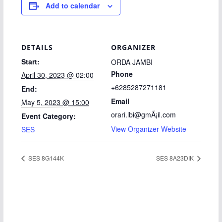
Add to calendar
DETAILS
ORGANIZER
Start:
ORDA JAMBI
Phone
April 30, 2023 @ 02:00
+6285287271181
End:
Email
May 5, 2023 @ 15:00
orari.lbi@gmÃ¡il.com
Event Category:
View Organizer Website
SES
SES 8G144K
SES 8A23DIK