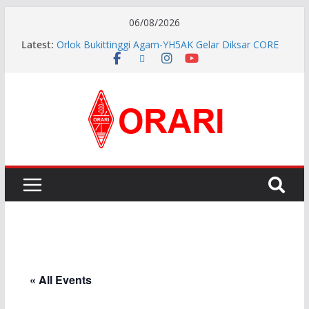
06/08/2026
Latest:
Orlok Bukittinggi Agam-YH5AK Gelar Diksar CORE
dan Manajemen Bencana Tahap ke II
APG27-3 ( The 3rd Meeting of the APT Conference
Preparatory Group for WRC-27 )
Aftiyedi Dalimunthe (YC5NNF) Resmi Pimpin ORARI
Lokal Bengkalis 2026–2029, Dikukuhkan Langsung
Ketua Orari Daerah Riau
Perkokoh Sinergi Amatir Radio, Ketua Orari Daerah
Riau Beserta Jajaran Hadiri Muslok III Bengkalis
Pererat Silaturahmi, Pengurus Baru ORARI Riau
Audiensi dan Siap Bersinergi dengan Diskominfotik
« All Events