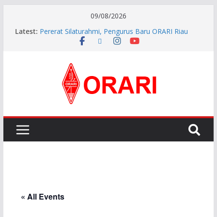
09/08/2026
Latest:
Pererat Silaturahmi, Pengurus Baru ORARI Riau
Audiensi dan Siap Bersinergi dengan Diskominfotik
INDONESIA AWARD 2026
APG27-3 ( The 3rd Meeting of the APT Conference
Preparatory Group for WRC-27 )
Aftiyedi Dalimunthe (YC5NNF) Resmi Pimpin ORARI
Lokal Bengkalis 2026–2029, Dikukuhkan Langsung
Ketua Orari Daerah Riau
Perkokoh Sinergi Amatir Radio, Ketua Orari Daerah
Riau Beserta Jajaran Hadiri Muslok III Bengkalis
« All Events