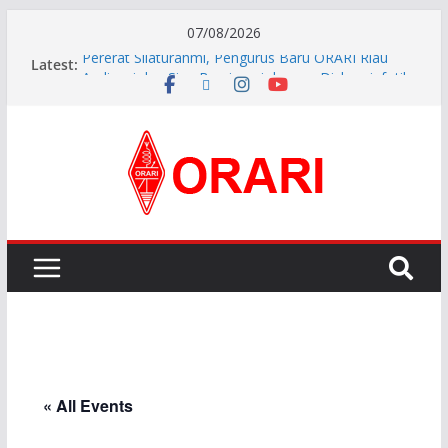
07/08/2026
Latest:
Pererat Silaturahmi, Pengurus Baru ORARI Riau
Audiensi dan Siap Bersinergi dengan Diskominfotik
INDONESIA AWARD 2026
APG27-3 ( The 3rd Meeting of the APT Conference
Preparatory Group for WRC-27 )
Aftiyedi Dalimunthe (YC5NNF) Resmi Pimpin ORARI
Lokal Bengkalis 2026–2029, Dikukuhkan Langsung
Ketua Orari Daerah Riau
Perkokoh Sinergi Amatir Radio, Ketua Orari Daerah
Riau Beserta Jajaran Hadiri Muslok III Bengkalis
« All Events