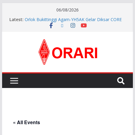
06/08/2026
Latest:
Orlok Bukittinggi Agam-YH5AK Gelar Diksar CORE
dan Manajemen Bencana Tahap ke II
APG27-3 ( The 3rd Meeting of the APT Conference
Preparatory Group for WRC-27 )
Aftiyedi Dalimunthe (YC5NNF) Resmi Pimpin ORARI
Lokal Bengkalis 2026–2029, Dikukuhkan Langsung
Ketua Orari Daerah Riau
Perkokoh Sinergi Amatir Radio, Ketua Orari Daerah
Riau Beserta Jajaran Hadiri Muslok III Bengkalis
Pererat Silaturahmi, Pengurus Baru ORARI Riau
Audiensi dan Siap Bersinergi dengan Diskominfotik
« All Events