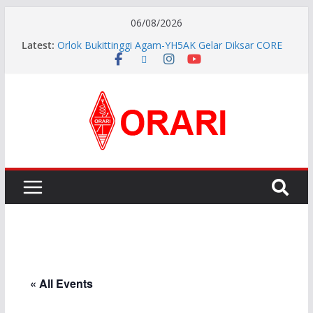
06/08/2026
Latest:
Orlok Bukittinggi Agam-YH5AK Gelar Diksar CORE
dan Manajemen Bencana Tahap ke II
APG27-3 ( The 3rd Meeting of the APT Conference
Preparatory Group for WRC-27 )
Aftiyedi Dalimunthe (YC5NNF) Resmi Pimpin ORARI
Lokal Bengkalis 2026–2029, Dikukuhkan Langsung
Ketua Orari Daerah Riau
Perkokoh Sinergi Amatir Radio, Ketua Orari Daerah
Riau Beserta Jajaran Hadiri Muslok III Bengkalis
Pererat Silaturahmi, Pengurus Baru ORARI Riau
Audiensi dan Siap Bersinergi dengan Diskominfotik
« All Events