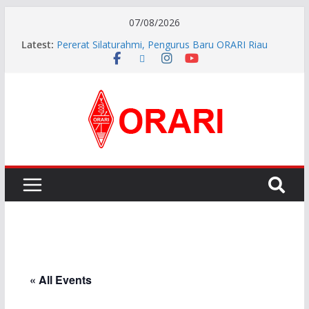
07/08/2026
Latest:
Pererat Silaturahmi, Pengurus Baru ORARI Riau
Audiensi dan Siap Bersinergi dengan Diskominfotik
INDONESIA AWARD 2026
APG27-3 ( The 3rd Meeting of the APT Conference
Preparatory Group for WRC-27 )
Aftiyedi Dalimunthe (YC5NNF) Resmi Pimpin ORARI
Lokal Bengkalis 2026–2029, Dikukuhkan Langsung
Ketua Orari Daerah Riau
Perkokoh Sinergi Amatir Radio, Ketua Orari Daerah
Riau Beserta Jajaran Hadiri Muslok III Bengkalis
« All Events