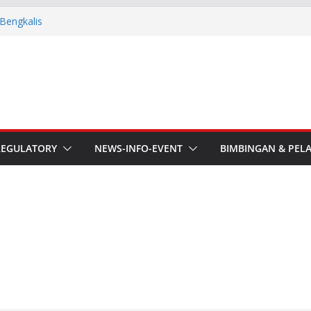
Ketua Orari Daerah Riau
 Bengkalis
aru ORARI Riau Audiensi dan
fotik
he APT Conference
esmi Pimpin ORARI Lokal
n Langsung Ketua Orari
REGULATORY
NEWS-INFO-EVENT
BIMBINGAN & PEL