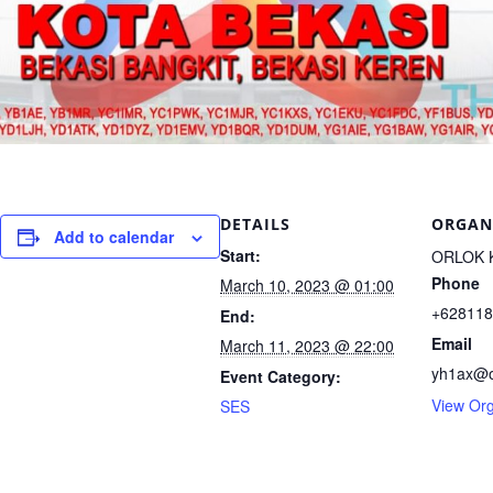
DETAILS
ORGAN
Add to calendar
Start:
ORLOK 
Phone
March 10, 2023 @ 01:00
+628118
End:
Email
March 11, 2023 @ 22:00
yh1ax@or
Event Category:
View Org
SES