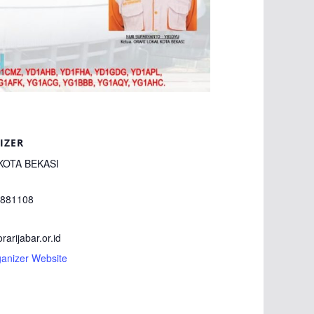
IZER
KOTA BEKASI
881108
arijabar.or.id
anizer Website