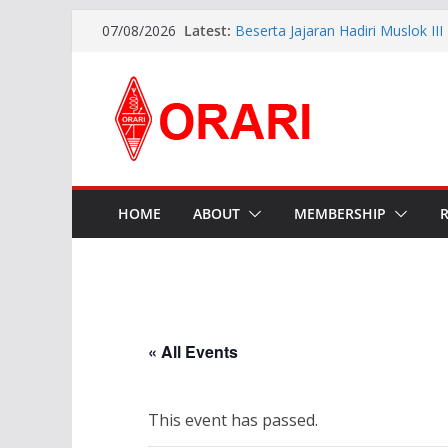
Perkokoh Sinergi Amatir Radio, 
Latest:
07/08/2026
Beserta Jajaran Hadiri Muslok III
Pererat Silaturahmi, Pengurus B
Siap Bersinergi dengan Diskomin
INDONESIA AWARD 2026
APG27-3 ( The 3rd Meeting of t
Preparatory Group for WRC-27 )
Aftiyedi Dalimunthe (YC5NNF) R
Bengkalis 2026–2029, Dikukuhka
Daerah Riau
HOME
ABOUT
MEMBERSHIP
« All Events
This event has passed.