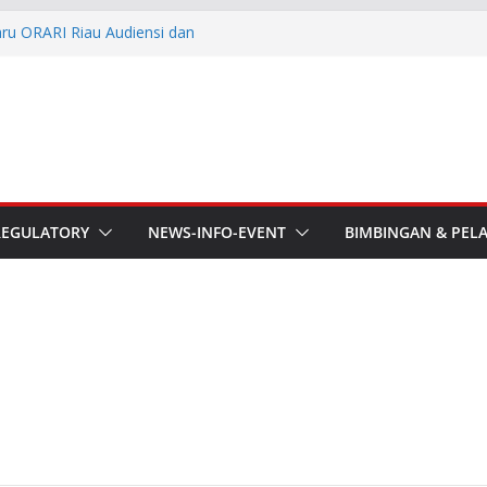
aru ORARI Riau Audiensi dan
fotik
he APT Conference
esmi Pimpin ORARI Lokal
n Langsung Ketua Orari
Ketua Orari Daerah Riau
 Bengkalis
REGULATORY
NEWS-INFO-EVENT
BIMBINGAN & PEL