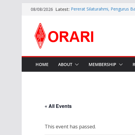
Latest:
Pererat Silaturahmi, Pengurus B
08/08/2026
Siap Bersinergi dengan Diskomin
INDONESIA AWARD 2026
APG27-3 ( The 3rd Meeting of t
Preparatory Group for WRC-27 )
Aftiyedi Dalimunthe (YC5NNF) R
Bengkalis 2026–2029, Dikukuhka
Daerah Riau
Perkokoh Sinergi Amatir Radio, 
Beserta Jajaran Hadiri Muslok III
HOME
ABOUT
MEMBERSHIP
« All Events
This event has passed.