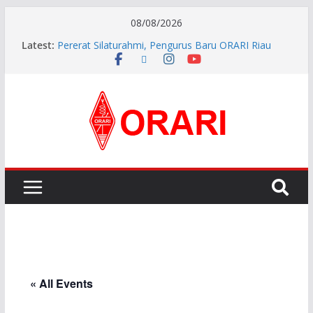
08/08/2026
Latest:
Pererat Silaturahmi, Pengurus Baru ORARI Riau
Audiensi dan Siap Bersinergi dengan Diskominfotik
INDONESIA AWARD 2026
APG27-3 ( The 3rd Meeting of the APT Conference
Preparatory Group for WRC-27 )
Aftiyedi Dalimunthe (YC5NNF) Resmi Pimpin ORARI
Lokal Bengkalis 2026–2029, Dikukuhkan Langsung
Ketua Orari Daerah Riau
Perkokoh Sinergi Amatir Radio, Ketua Orari Daerah
Riau Beserta Jajaran Hadiri Muslok III Bengkalis
« All Events