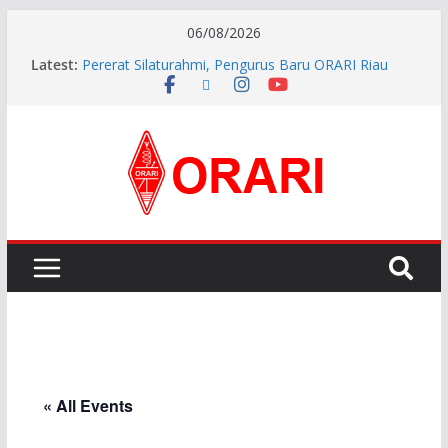
06/08/2026
Latest:
Pererat Silaturahmi, Pengurus Baru ORARI Riau
Audiensi dan Siap Bersinergi dengan Diskominfotik
Orlok Bukittinggi Agam-YH5AK Gelar Diksar CORE
dan Manajemen Bencana Tahap ke II
APG27-3 ( The 3rd Meeting of the APT Conference
Preparatory Group for WRC-27 )
Aftiyedi Dalimunthe (YC5NNF) Resmi Pimpin ORARI
Lokal Bengkalis 2026–2029, Dikukuhkan Langsung
Ketua Orari Daerah Riau
Perkokoh Sinergi Amatir Radio, Ketua Orari Daerah
Riau Beserta Jajaran Hadiri Muslok III Bengkalis
« All Events