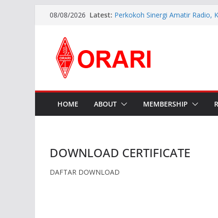
Latest:
Perkokoh Sinergi Amatir Radio, 
08/08/2026
Beserta Jajaran Hadiri Muslok III
Pererat Silaturahmi, Pengurus B
Siap Bersinergi dengan Diskomin
INDONESIA AWARD 2026
APG27-3 ( The 3rd Meeting of t
Preparatory Group for WRC-27 )
Aftiyedi Dalimunthe (YC5NNF) R
Bengkalis 2026–2029, Dikukuhka
Daerah Riau
HOME
ABOUT
MEMBERSHIP
DOWNLOAD CERTIFICATE
DAFTAR DOWNLOAD