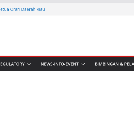
Ketua Orari Daerah Riau
 Bengkalis
aru ORARI Riau Audiensi dan
fotik
he APT Conference
esmi Pimpin ORARI Lokal
n Langsung Ketua Orari
REGULATORY
NEWS-INFO-EVENT
BIMBINGAN & PEL