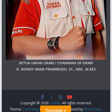
KETUA UMUM ORARI / CHAIRMAN OF ORARI
H. DONNY IMAM PRIAMBODO, ST., MM., M.RES
Copyright © 2026
ORARI
. All rights reserved.
Theme:
ColorMag
by ThemeGrill. Powered by
WordPress
.
Translate »