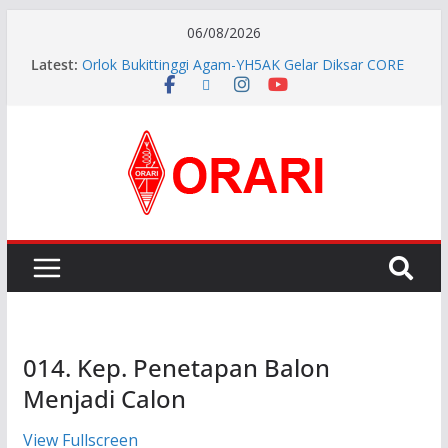
06/08/2026
Latest:
Orlok Bukittinggi Agam-YH5AK Gelar Diksar CORE
dan Manajemen Bencana Tahap ke II
APG27-3 ( The 3rd Meeting of the APT Conference
Preparatory Group for WRC-27 )
Aftiyedi Dalimunthe (YC5NNF) Resmi Pimpin ORARI
Lokal Bengkalis 2026–2029, Dikukuhkan Langsung
Ketua Orari Daerah Riau
Perkokoh Sinergi Amatir Radio, Ketua Orari Daerah
Riau Beserta Jajaran Hadiri Muslok III Bengkalis
Pererat Silaturahmi, Pengurus Baru ORARI Riau
Audiensi dan Siap Bersinergi dengan Diskominfotik
014. Kep. Penetapan Balon
Menjadi Calon
View Fullscreen