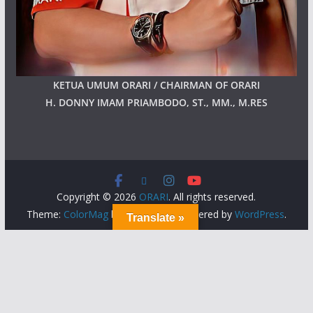
KETUA UMUM ORARI / CHAIRMAN OF ORARI
H. DONNY IMAM PRIAMBODO, ST., MM., M.RES
Copyright © 2026
ORARI
. All rights reserved.
Theme:
ColorMag
by ThemeGrill. Powered by
WordPress
.
Translate »