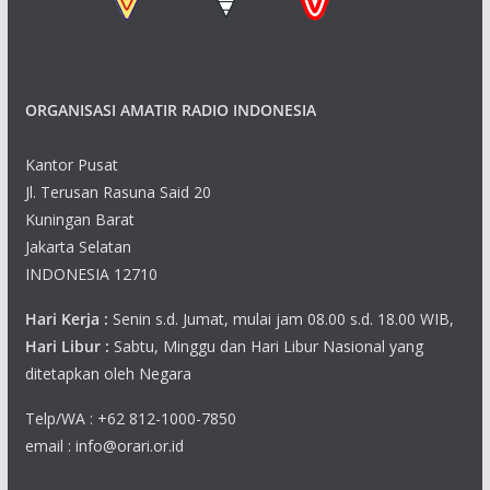
a
v
ORGANISASI AMATIR RADIO INDONESIA
i
g
Kantor Pusat
Jl. Terusan Rasuna Said 20
a
Kuningan Barat
Jakarta Selatan
t
INDONESIA 12710
i
Hari Kerja :
Senin s.d. Jumat, mulai jam 08.00 s.d. 18.00 WIB,
o
Hari Libur :
Sabtu, Minggu dan Hari Libur Nasional yang
ditetapkan oleh Negara
n
Telp/WA : +62 812-1000-7850
email : info@orari.or.id