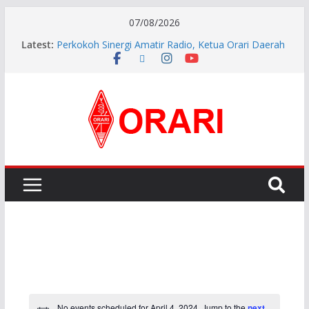
07/08/2026
Latest:
Perkokoh Sinergi Amatir Radio, Ketua Orari Daerah
Riau Beserta Jajaran Hadiri Muslok III Bengkalis
Pererat Silaturahmi, Pengurus Baru ORARI Riau
Audiensi dan Siap Bersinergi dengan Diskominfotik
INDONESIA AWARD 2026
APG27-3 ( The 3rd Meeting of the APT Conference
Preparatory Group for WRC-27 )
Aftiyedi Dalimunthe (YC5NNF) Resmi Pimpin ORARI
Lokal Bengkalis 2026–2029, Dikukuhkan Langsung
Ketua Orari Daerah Riau
No events scheduled for April 4, 2024. Jump to the
next