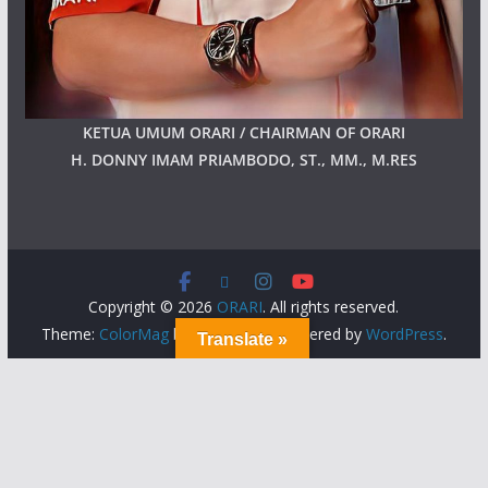
KETUA UMUM ORARI / CHAIRMAN OF ORARI
H. DONNY IMAM PRIAMBODO, ST., MM., M.RES
Copyright © 2026
ORARI
. All rights reserved.
Theme:
ColorMag
by ThemeGrill. Powered by
WordPress
.
Translate »