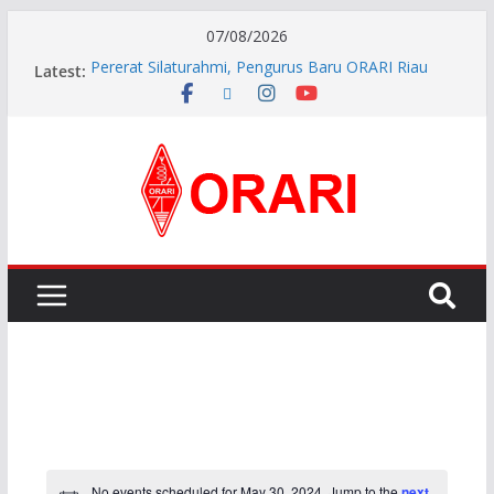
07/08/2026
Pererat Silaturahmi, Pengurus Baru ORARI Riau
Latest:
Audiensi dan Siap Bersinergi dengan Diskominfotik
INDONESIA AWARD 2026
APG27-3 ( The 3rd Meeting of the APT Conference
Preparatory Group for WRC-27 )
Aftiyedi Dalimunthe (YC5NNF) Resmi Pimpin ORARI
Lokal Bengkalis 2026–2029, Dikukuhkan Langsung
Ketua Orari Daerah Riau
Perkokoh Sinergi Amatir Radio, Ketua Orari Daerah
Riau Beserta Jajaran Hadiri Muslok III Bengkalis
No events scheduled for May 30, 2024. Jump to the
next