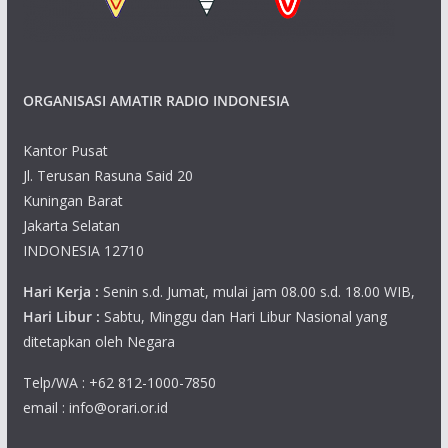
a
v
ORGANISASI AMATIR RADIO INDONESIA
i
g
Kantor Pusat
Jl. Terusan Rasuna Said 20
a
Kuningan Barat
Jakarta Selatan
t
INDONESIA 12710
i
Hari Kerja :
Senin s.d. Jumat, mulai jam 08.00 s.d. 18.00 WIB,
o
Hari Libur :
Sabtu, Minggu dan Hari Libur Nasional yang
ditetapkan oleh Negara
n
Telp/WA : +62 812-1000-7850
email : info@orari.or.id