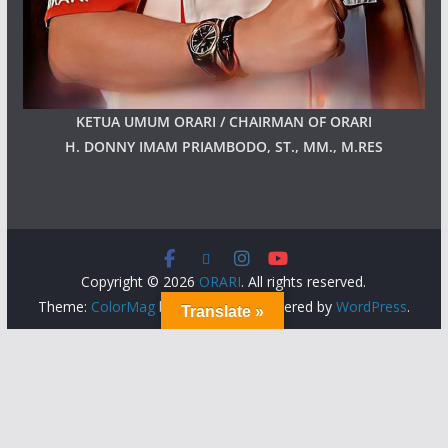
KETUA UMUM ORARI / CHAIRMAN OF ORARI
H. DONNY IMAM PRIAMBODO, ST., MM., M.RES
Copyright © 2026
ORARI
. All rights reserved.
Theme:
ColorMag
by ThemeGrill. Powered by
WordPress
.
Translate »