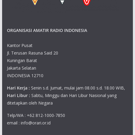
a
v
ORGANISASI AMATIR RADIO INDONESIA
i
g
Kantor Pusat
Jl. Terusan Rasuna Said 20
a
Kuningan Barat
Jakarta Selatan
t
INDONESIA 12710
i
Hari Kerja :
Senin s.d. Jumat, mulai jam 08.00 s.d. 18.00 WIB,
o
Hari Libur :
Sabtu, Minggu dan Hari Libur Nasional yang
ditetapkan oleh Negara
n
Telp/WA : +62 812-1000-7850
email : info@orari.or.id