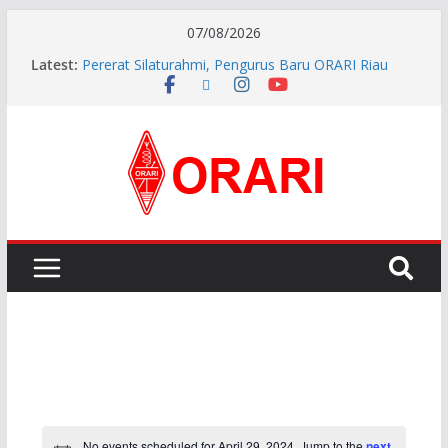
07/08/2026
Latest:
Pererat Silaturahmi, Pengurus Baru ORARI Riau
Audiensi dan Siap Bersinergi dengan Diskominfotik
INDONESIA AWARD 2026
APG27-3 ( The 3rd Meeting of the APT Conference
Preparatory Group for WRC-27 )
Aftiyedi Dalimunthe (YC5NNF) Resmi Pimpin ORARI
Lokal Bengkalis 2026–2029, Dikukuhkan Langsung
Ketua Orari Daerah Riau
Perkokoh Sinergi Amatir Radio, Ketua Orari Daerah
Riau Beserta Jajaran Hadiri Muslok III Bengkalis
No events scheduled for April 29, 2024. Jump to the
next